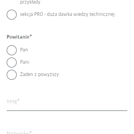
przykłady
sekcja PRO - duża dawka wiedzy technicznej
Powitanie
Pan
Pani
Żaden z powyższy
Imię