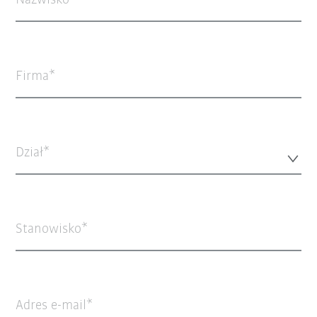
Nazwisko
Firma
Dział*
Stanowisko
Adres e-mail