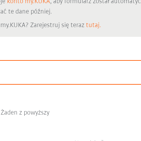
oje
konto my.KUKA
, aby formularz został automaty
ć te dane później.
 my.KUKA? Zarejestruj się teraz
tutaj.
Żaden z powyższy