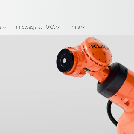
Polski / Polish
KUKA Robot Guide!
lizacja
Odwiedź KUKA Robot Guide ju
s
Innowacja & iiQKA
Firma