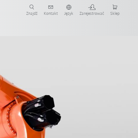
Znajdź
Kontakt
Język
Zarejestrować
Sklep
ż teraz!