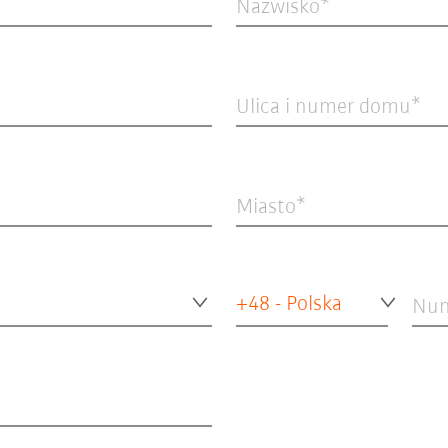
Nazwisko
Ulica i numer domu
Miasto
+48 - Polska
Num