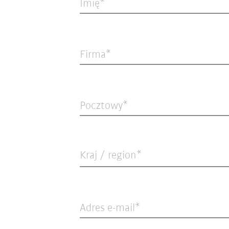
Imię
Firma
Pocztowy
Kraj / region*
Adres e-mail