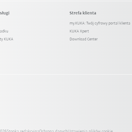
sługi
Strefa klienta
my.KUKA: Twój cyfrowy portal klienta
padku
KUKA Xpert
ty KUKA
Download Center
2026
Stopka redakcyjna
Ochrona danych
Ustawienia plików cookie