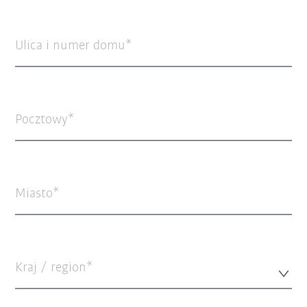
Ulica i numer domu
Pocztowy
Miasto
Kraj / region*