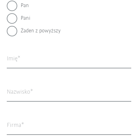
Pan
Pani
Żaden z powyższy
Imię
Nazwisko
Firma