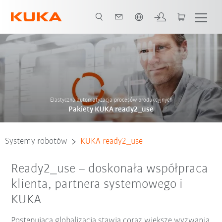
Polski / Polish
Elastyczna automatyzacja procesów produkcyjnych
Pakiety KUKA ready2_use
Systemy robotów
KUKA ready2_use
Ready2_use – doskonała współpraca
klienta, partnera systemowego i
KUKA
Postępująca globalizacja stawia coraz większe wyzwania