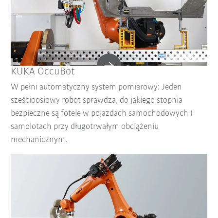
KUKA OccuBot
W pełni automatyczny system pomiarowy: Jeden
sześcioosiowy robot sprawdza, do jakiego stopnia
bezpieczne są fotele w pojazdach samochodowych i
samolotach przy długotrwałym obciążeniu
mechanicznym.