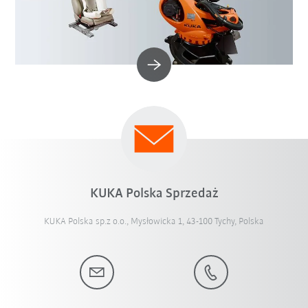
KUKA Polska Sprzedaż
KUKA Polska sp.z o.o., Mysłowicka 1, 43-100 Tychy, Polska