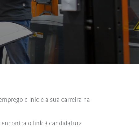
mprego e inicie a sua carreira na
 encontra o link à candidatura