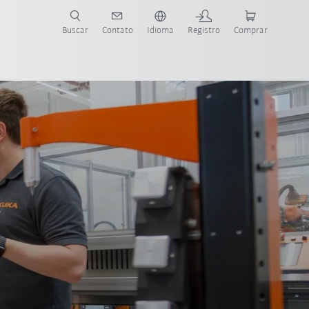
s para sua aplicação e indústria com o novo Guia do Robô KUKA!
KUKA!
Buscar
Contato
Idioma
Registro
Comprar