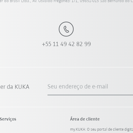
 do Brasil Ltda., Av. Osvaldo Fregonezi 171, 09851-015 São Bernardo do 
+55 11 49 42 82 99
Seu endereço de e-mail
ter da KUKA
Serviços
Área de cliente
my.KUKA: O seu portal de cliente digit