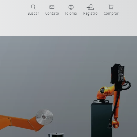
s para sua aplicação e indústria com o novo Guia do Robô KUKA!
KUKA!
Buscar
Contato
Idioma
Registro
Comprar