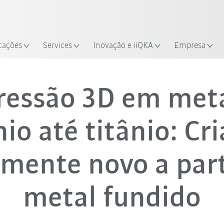
Encontre estudos de caso e robô
Experimente o Guia do Robô 
cações
Services
Inovação e iiQKA
Empresa
Impressão 3D em metal
ressão 3D em meta
io até titânio: Cri
lmente novo a part
metal fundido