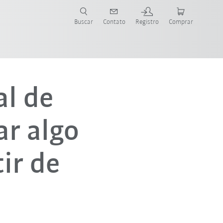
s para sua aplicação e indústria com o novo Guia do Robô KUKA!
KUKA!
Buscar
Contato
Registro
Comprar
l de
ar algo
ir de