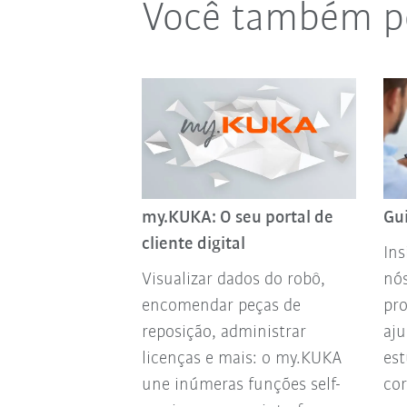
Você também po
my.KUKA: O seu portal de
Gu
cliente digital
Ins
Visualizar dados do robô,
nós
encomendar peças de
pro
reposição, administrar
aj
licenças e mais: o my.KUKA
est
une inúmeras funções self-
co