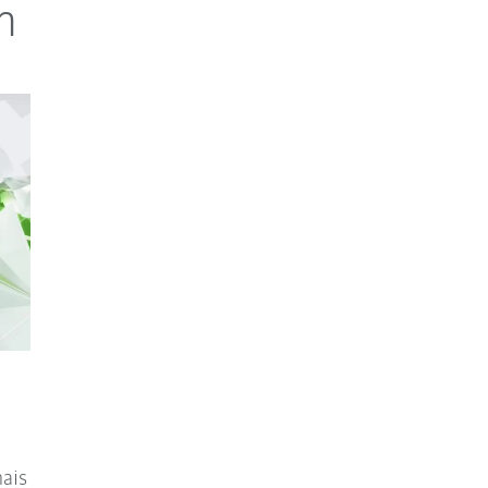
m
ais