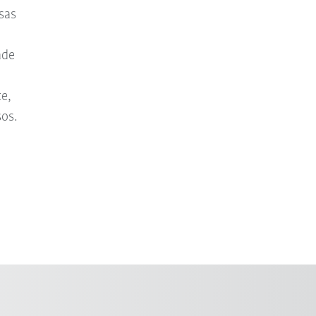
sas
ade
e,
os.