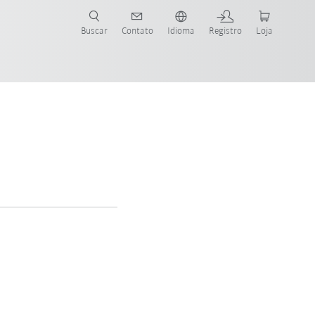
s para sua aplicação e indústria com o novo Guia do Robô KUKA!
KUKA!
Buscar
Contato
Idioma
Registro
Loja