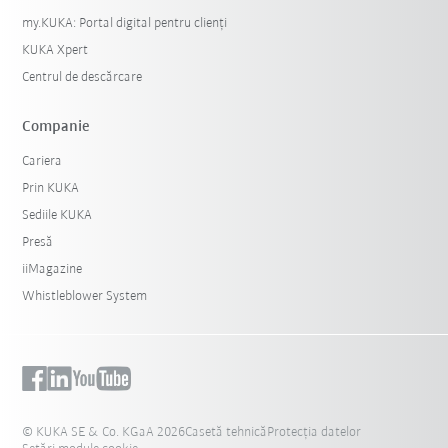
my.KUKA: Portal digital pentru clienți
KUKA Xpert
Centrul de descărcare
Companie
Cariera
Prin KUKA
Sediile KUKA
Presă
iiMagazine
Whistleblower System
© KUKA SE & Co. KGaA 2026
Casetă tehnică
Protecția datelor