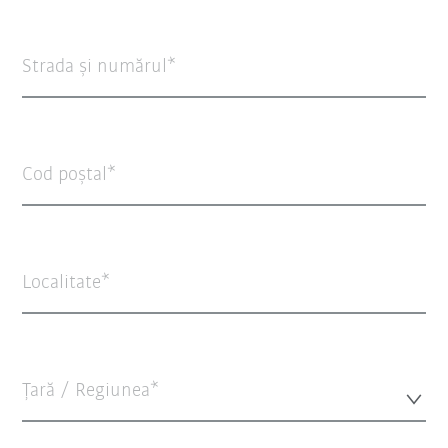
Strada şi numărul
Cod poștal
Localitate
Țară / Regiunea*