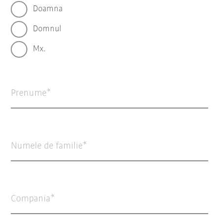
Doamna
Domnul
Mx.
Prenume
Numele de familie
Compania