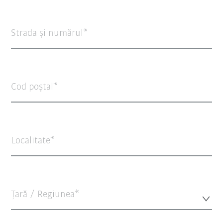
Strada şi numărul
Cod poștal
Localitate
Țară / Regiunea*