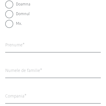
Doamna
Domnul
Mx.
Prenume
Numele de familie
Compania