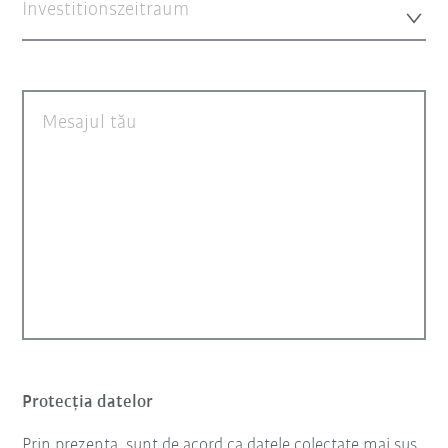
Investitionszeitraum
Mesajul tău
Protecţia datelor
Prin prezenta, sunt de acord ca datele colectate mai sus