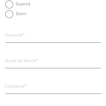
Doamnă
Domn
Prenume
Nume de familie
Companie