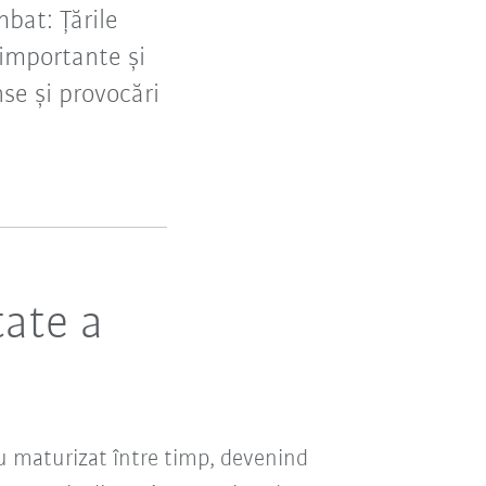
bat: Țările
 importante și
se și provocări
tate a
au maturizat între timp, devenind