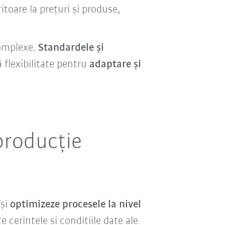
itoare la prețuri și produse,
complexe.
Standardele și
ă flexibilitate pentru
adaptare și
producție
își
optimizeze procesele la nivel
e cerințele și condițiile date ale