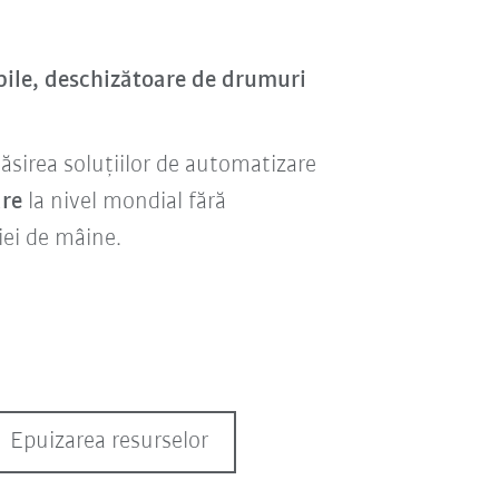
ibile, deschizătoare de drumuri
găsirea soluțiilor de automatizare
are
la nivel mondial fără
iei de mâine.
Epuizarea resurselor