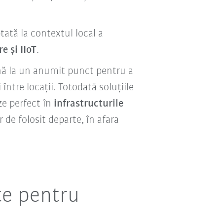
ată la contextul local a
e și IIoT
.
nă la un anumit punct pentru a
ntre locații. Totodată soluțiile
ze perfect în
infrastructurile
r de folosit departe, în afara
te pentru