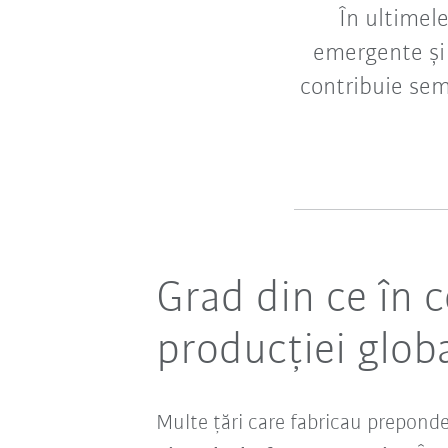
În ultimel
emergente și 
contribuie sem
Grad din ce în 
producției glob
Multe țări care fabricau preponde