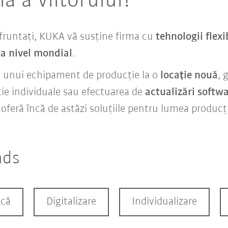
ă a viitorului?
nfruntați, KUKA vă susține firma cu
tehnologii flex
la nivel mondial
.
a unui echipament de producție la o
locație nouă
, 
ție individuale sau efectuarea de
actualizări softw
oferă încă de astăzi soluțiile pentru lumea producț
nds
ică
Digitalizare
Individualizare