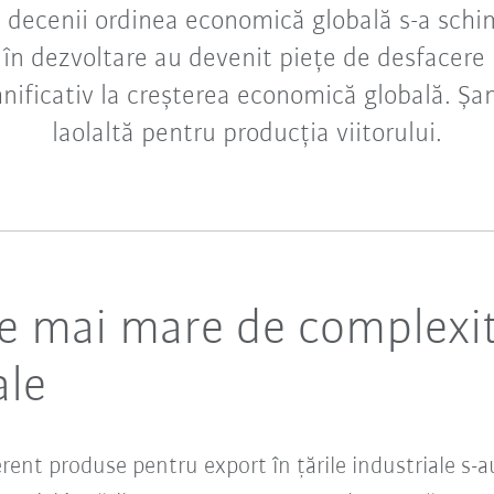
e decenii ordinea economică globală s-a schim
în dezvoltare au devenit piețe de desfacere
nificativ la creșterea economică globală. Șan
laolaltă pentru producția viitorului.
ce mai mare de complexi
ale
rent produse pentru export în țările industriale s-