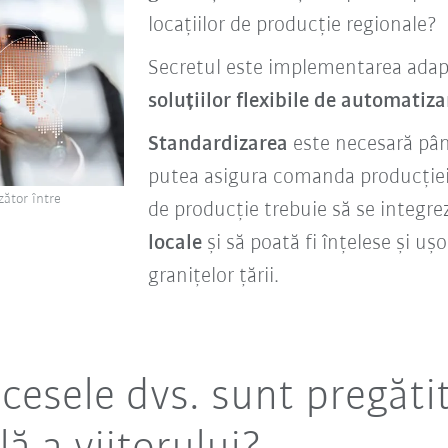
locațiilor de producție regionale?
Secretul este implementarea adapt
soluțiilor flexibile de automatizar
Standardizarea
este necesară pâ
putea asigura comanda producției î
zător între
de producție trebuie să se integre
locale
și să poată fi înțelese și ușo
granițelor țării.
ocesele dvs. sunt pregăti