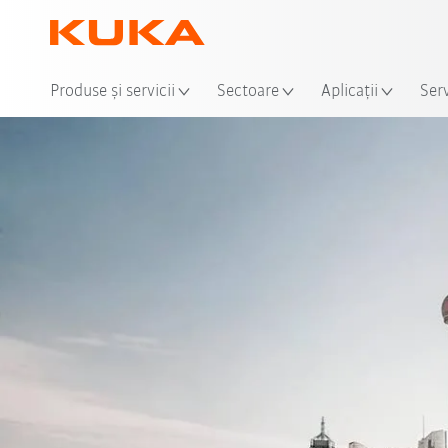
Loca
Produse şi servicii
Sectoare
Aplicații
Serv