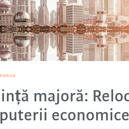
conomice
ință majoră: Relo
puterii economic