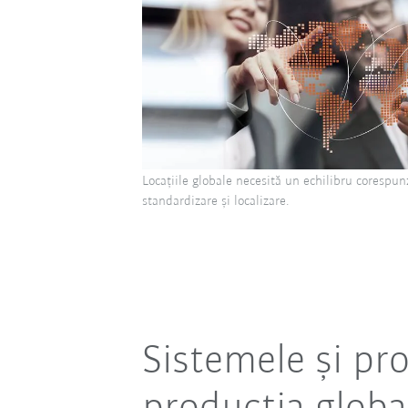
Locațiile globale necesită un echilibru corespun
standardizare și localizare.
Sistemele și pr