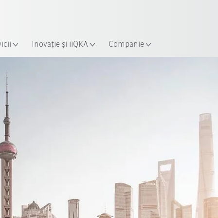
Română / Romanian
ție
icii
Inovație și iiQKA
Companie