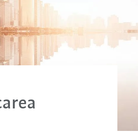
carea
e