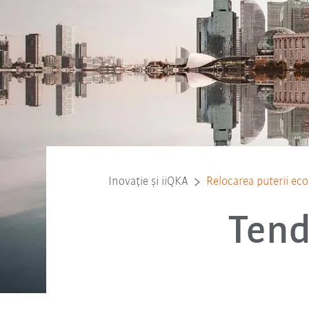
Inovație și iiQKA
Relocarea puterii e
Tend