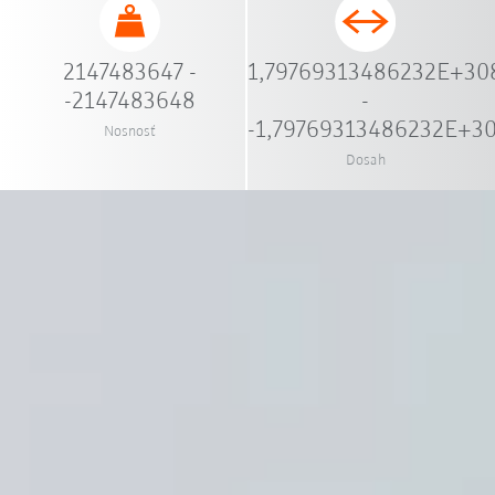
2147483647 -
1,79769313486232E+30
-2147483648
-
-1,79769313486232E+3
Nosnosť
Dosah