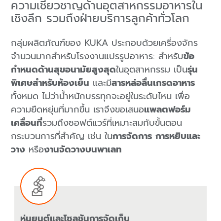
ความเชี่ยวชาญด้านอุตสาหกรรมอาหารใน
เชิงลึก รวมถึงฝ่ายบริการลูกค้าทั่วโลก
กลุ่มผลิตภัณฑ์ของ KUKA ประกอบด้วยเครื่องจักร
จำนวนมากสำหรับโรงงานแปรรูปอาหาร: สำหรับ
ข้อ
กำหนดด้านสุขอนามัยสูงสุด
ในอุตสาหกรรม เป็น
รุ่น
พิเศษสำหรับห้องเย็น
และมี
สารหล่อลื่นเกรดอาหาร
ทั้งหมด ไม่ว่าน้ำหนักบรรทุกจะอยู่ในระดับไหน เพื่อ
ความยืดหยุ่นที่มากขึ้น เราจึงขอเสนอ
แพลตฟอร์ม
เคลื่อนที่
รวมถึงซอฟต์แวร์ที่เหมาะสมกับขั้นตอน
กระบวนการที่สำคัญ เช่น ใน
การจัดการ
การหยิบและ
วาง
หรือ
งานจัดวางบนพาเลท
หุ่นยนต์และโซลูชันการจัดเก็บ