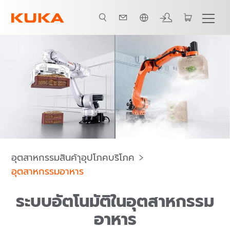
ภาษาไทย / Thai
 Paper)
วีดีโอ
Robots
ซอฟต์แวร์
บริการ
Contact
อุตสาหกรรมสินค้าุอุปโภคบริโภค
อุตสาหกรรมอาหาร
ระบบอัตโนมัติในอุตสาหกรรม
อาหาร