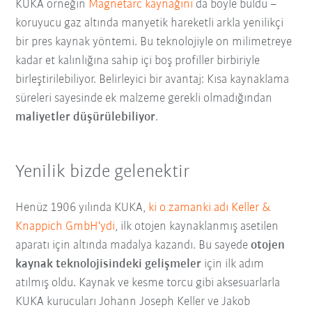
KUKA örneğin
Magnetarc kaynağını
da böyle buldu –
koruyucu gaz altında manyetik hareketli arkla yenilikçi
bir pres kaynak yöntemi. Bu teknolojiyle on milimetreye
kadar et kalınlığına sahip içi boş profiller birbiriyle
birleştirilebiliyor. Belirleyici bir avantaj: Kısa kaynaklama
süreleri sayesinde ek malzeme gerekli olmadığından
maliyetler düşürülebiliyor
.
Yenilik bizde gelenektir
Henüz 1906 yılında KUKA,
ki o zamanki adı Keller &
Knappich GmbH'ydi
, ilk otojen kaynaklanmış asetilen
aparatı için altında madalya kazandı. Bu sayede
otojen
kaynak teknolojisindeki gelişmeler
için ilk adım
atılmış oldu. Kaynak ve kesme torcu gibi aksesuarlarla
KUKA kurucuları Johann Joseph Keller ve Jakob