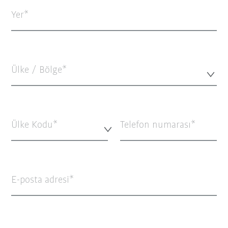
Yer
Ülke / Bölge*
Ülke Kodu*
Telefon numarası
E-posta adresi