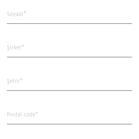
Soyadı
Şirket
Şehir
Postal code