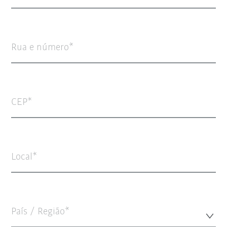
Rua e número
CEP
Local
País / Região*