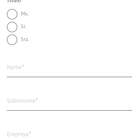
Título
Mx.
Sr.
Sra.
Nome
Sobrenome
Empresa