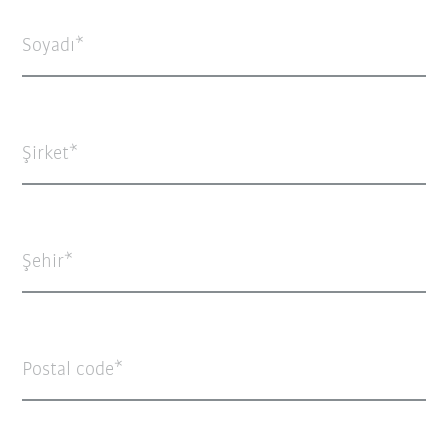
Soyadı
Şirket
Şehir
Postal code