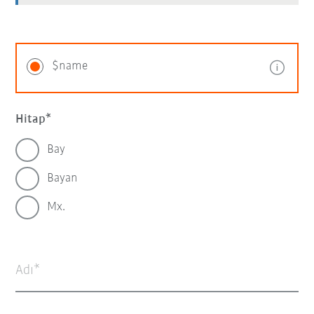
$name
Hitap
Bay
Bayan
Mx.
Adı