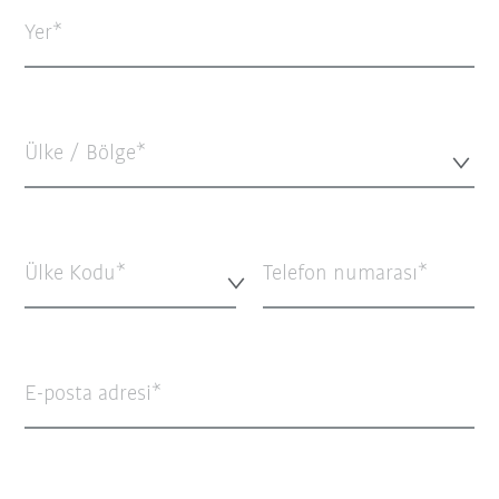
Yer
Ülke / Bölge*
Ülke Kodu*
Telefon numarası
E-posta adresi