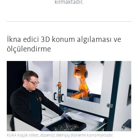
kılmaktadır.
İkna edici 3D konum algılaması ve
ölçülendirme
KUKA küçük robot, düzensiz debriyaj disklerini kavramaktadır.