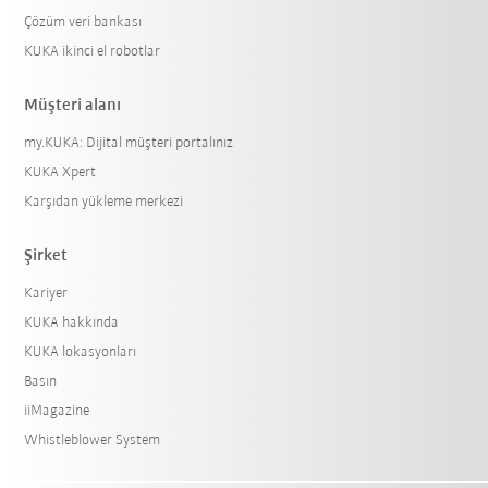
Çözüm veri bankası
KUKA ikinci el robotlar
Müşteri alanı
my.KUKA: Dijital müşteri portalınız
KUKA Xpert
Karşıdan yükleme merkezi
Şirket
Kariyer
KUKA hakkında
KUKA lokasyonları
Basın
iiMagazine
Whistleblower System