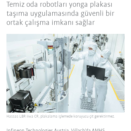
Temiz oda robotları yonga plakası
taşıma uygulamasında güvenli bir
ortak çalışma imkanı sağlar
Hassas LBR iiwa CR, plakalama işlemede koruyucu çit gerektirmez.
Infineon Technologies Austria, Villach’da AMHS