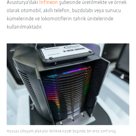
Avusturya'daki
Infineon
şubesinde üretilmekte ve örnek
olarak otomobil, akıllı telefon, buzdolabı veya sunucu
kümelerinde ve lokomotiflerin tahrik ünitelerinde
kullanılmaktadır.
Hassas silisyum plakalar birlikte kaset başında bir orta sınıf araç