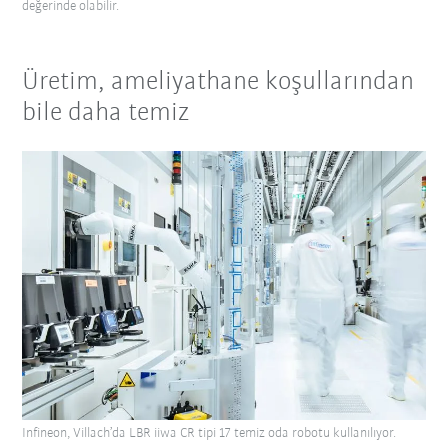
değerinde olabilir.
Üretim, ameliyathane koşullarından
bile daha temiz
Infineon, Villach’da LBR iiwa CR tipi 17 temiz oda robotu kullanılıyor.