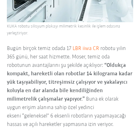
KUKA robotu silisyum plakayı milimetrik kesinlik ile işlem odasına
yerleştiriyor.
Bugün birçok temiz odada 17
LBR iiwa CR
robotu yılın
365 günü, her saat hizmette. Moser, temiz oda
robotunun avantajlarını şu şekilde açıklıyor:
“Oldukça
kompakt, hareketli olan robotlar 14 kilograma kadar
yük taşıyabiliyor, titreşimsiz çalışıyor ve yakalayıcı
koluyla en dar alanda bile kendiliğinden
milimetrelik çalışmalar yapıyor.”
Buna ek olarak
uygun erişim alanına sahip özel yedinci
ekseni “geleneksel” 6 eksenli robotların yapamayacağı
hassas ve açılı hareketler yapmasına izin veriyor.