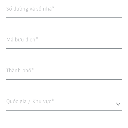
Số đường và số nhà
Mã bưu điện
Thành phố
Quốc gia / Khu vực*