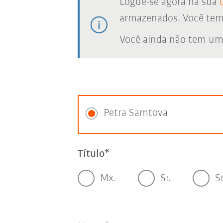
Logue-se agora na sua
armazenados. Você tem a
Você ainda não tem um
Petra Samtova
Título
Mx.
Sr.
S