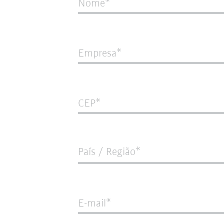
Nome
Empresa
CEP
País / Região*
E-mail