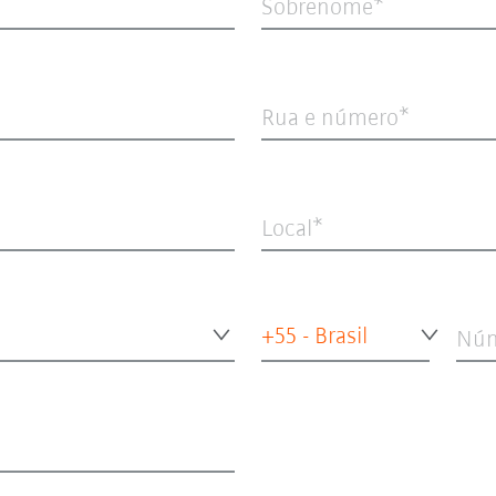
Sobrenome
Rua e número
Local
+55 - Brasil
Núm