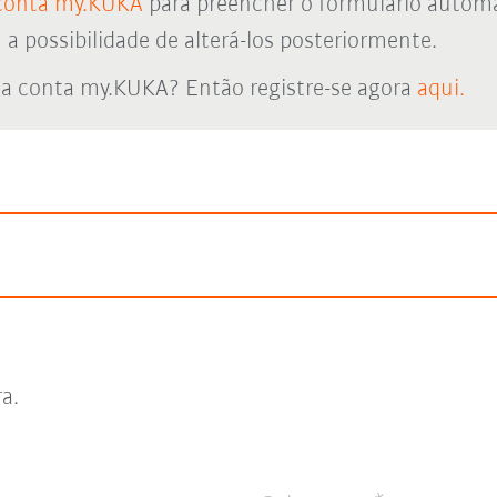
conta my.KUKA
para preencher o formulário autom
 possibilidade de alterá-los posteriormente.
a conta my.KUKA? Então registre-se agora
aqui.
ra.