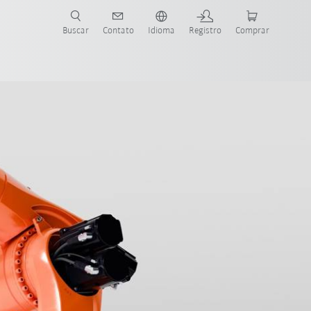
s para sua aplicação e indústria com o novo Guia do Robô KUKA!
KUKA!
Buscar
Contato
Idioma
Registro
Comprar