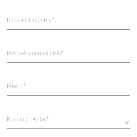
Ulica a číslo domu
Poštové smerové číslo
Miesto
Krajiny / región*