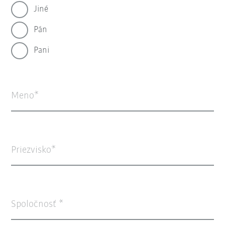
Jiné
Pán
Pani
Meno
Priezvisko
Spoločnosť