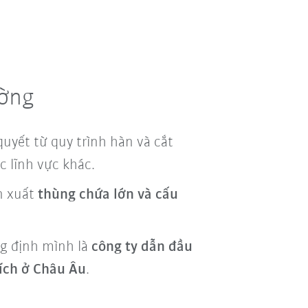
ường
uyết từ quy trình hàn và cắt
c lĩnh vực khác.
ản xuất
thùng chứa lớn và cấu
ng định mình là
công ty dẫn đầu
 ích ở Châu Âu
.