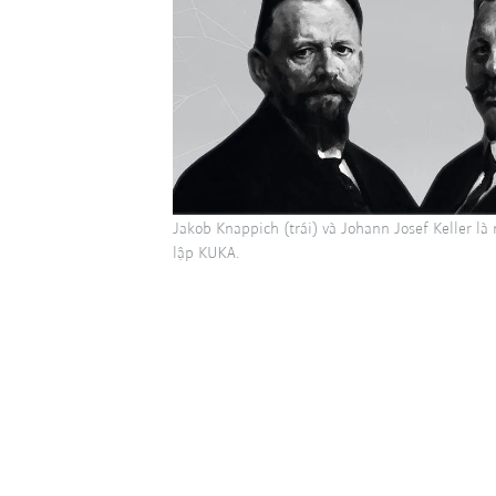
Jakob Knappich (trái) và Johann Josef Keller l
lập KUKA.