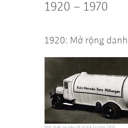
1920 – 1970
1920: Mở rộng danh
Một chiếc xe tiện ích KUKA từ năm 1920.