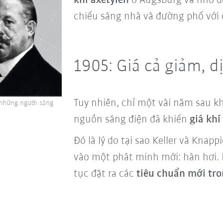
khí axetylen
ở Augsburg và nhờ đ
chiếu sáng nhà và đường phố với c
1905: Giá cả giảm, d
Tuy nhiên, chỉ một vài năm sau kh
à những người sáng
nguồn sáng điện đã khiến
giá khí
Đó là lý do tại sao Keller và Kna
vào một phát minh mới: hàn hơi. 
tục đặt ra các
tiêu chuẩn mới tr