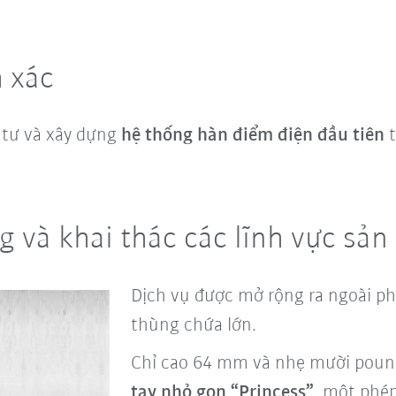
 xác
tư và xây dựng
hệ thống hàn điểm điện đầu tiên
t
 và khai thác các lĩnh vực sả
Dịch vụ được mở rộng ra ngoài ph
thùng chứa lớn.
Chỉ cao 64 mm và nhẹ mười pound
tay nhỏ gọn “Princess”
, một phé