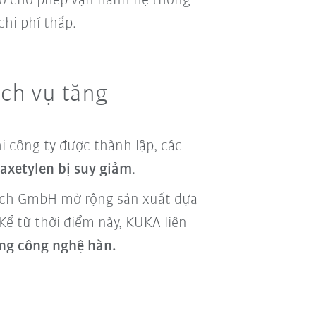
ó cho phép vận hành hệ thống
hi phí thấp.
ịch vụ tăng
i công ty được thành lập, các
 axetylen bị suy giảm
.
ppich GmbH mở rộng sản xuất dựa
Kể từ thời điểm này, KUKA liên
ong công nghệ hàn.