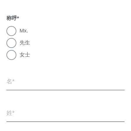
称呼
Mx.
先生
女士
名
姓