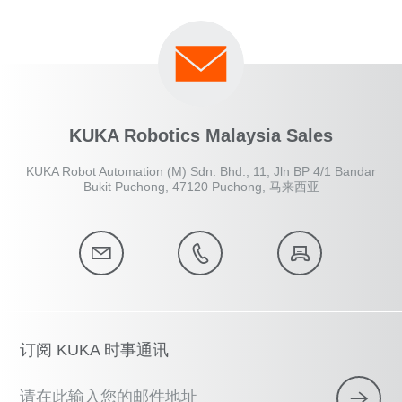
KUKA Robotics Malaysia Sales
KUKA Robot Automation (M) Sdn. Bhd., 11, Jln BP 4/1 Bandar
Bukit Puchong, 47120 Puchong, 马来西亚
订阅 KUKA 时事通讯
请在此输入您的邮件地址