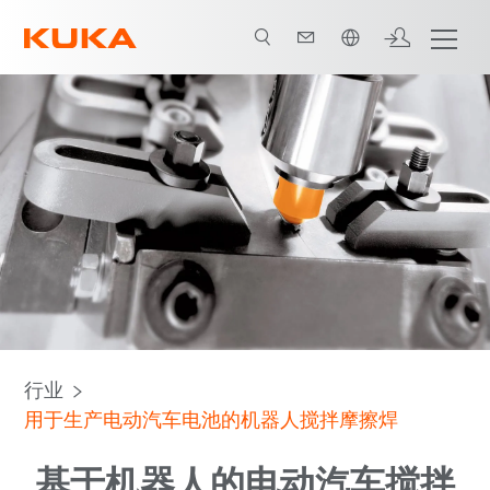
中文 / Chinese
搅拌摩擦焊
接合技术
SSFSW
PCD
所有系统合作伙伴
行业
用于生产电动汽车电池的机器人搅拌摩擦焊
基于机器人的电动汽车搅拌