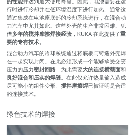
的性能
并达到最大使用寿命。因此，电池需要在运
行时进行冷却并在低环境温度下进行加热。通常这
通过集成在电池座底部的冷却系统进行，在混合动
力汽车中尤其如此。这些外壳的生产非常困难。凭
借
多年的搅拌摩擦焊接经验
，KUKA 在此提供了
重
要的专有技术
。
混合动力汽车的冷却系统通过将底板与铸造外壳焊
在一起实现封闭。在此必须形成一个能够承受交变
压力的
压力密封回路
。为此需要
大的连接横截面
和
良好混合和压实的焊缝
。在此仅允许热量输入造成
尽可能小的组件变形。
搅拌摩擦焊
已被证明是合适
的连接技术。
绿色技术的焊接