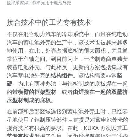
搅拌摩擦焊工作单元用于电池外壳
接合技术中的工艺专有技术
不仅在混合动力汽车的冷却系统中，而且在纯电动
汽车的蓄电池外壳的生产中，该技术也被越来越多
地使用。在此，外壳占据底板的很大面积，并且通
常位于车轴之间。到目前为止，一些制造商单独安
装蓄电池外壳。与此相反，更新的方案包括集成有
汽车蓄电池外壳的
结构组件
。该结构需要非常
坚
硬
。为此有两种办法：
与铝板制成的底板焊在一起
的
带横臂的框架型材
，或者
由焊接在一起的双壁挤
压型材制成的底板
。
在前部和后部区域连接到蓄电池外壳上时，已经零
星地使用了铝制压铸部件 – 前提是对蓄电池外壳的
接合技术有很高的要求。在此，KUKA 再次以其
工
艺专有技术
发挥了作用。因为搅拌摩擦焊对于这些