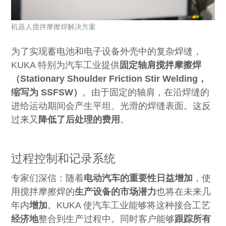
机器人搅拌摩擦焊解决方案
为了实现蓄电池和电子设备外壳中的复杂焊缝，
KUKA 特别为汽车工业提供
固定轴肩搅拌摩擦焊
（Stationary Shoulder Friction Stir Welding，
缩写为 SSFSW）
。由于固定的轴肩，在沿焊缝的
进给运动期间会产生平坦、光滑的焊缝表面。这反
过来又
降低了后处理的费用
。
过程控制和记录系统
专家们深信：随着
电动汽车的重要性日益增加
，使
用搅拌摩擦焊的
生产设备的市场潜力
也将在未来几
年内
增加
。KUKA 使汽车工业能够将这种接合工艺
经济地
整合到生产过程中。同时客户能够
跟踪所有