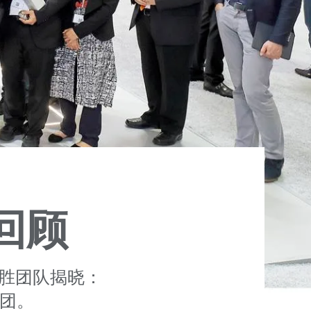
：回顾
奖获胜团队揭晓：
审团。