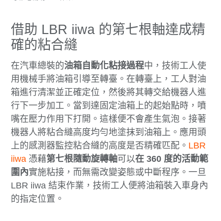
借助 LBR iiwa 的第七根軸達成精
確的粘合縫
在汽車總裝的
油箱自動化粘接過程
中，技術工人使
用機械手將油箱引導至轉臺。在轉臺上，工人對油
箱進行清潔並正確定位，然後將其轉交給機器人進
行下一步加工。當到達固定油箱上的起始點時，噴
嘴在壓力作用下打開。這樣便不會產生氣泡。接著
機器人將粘合縫高度均勻地塗抹到油箱上。應用頭
上的感測器監控粘合縫的高度是否精確匹配。
LBR
iiwa
憑藉
第七根
隨動旋轉軸
可以
在 360 度的活動範
圍內
實施粘接，而無需改變姿態或中斷程序。一旦
LBR iiwa 結束作業，技術工人便將油箱裝入車身內
的指定位置。