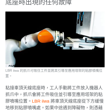
底座時出現的任何故障
LBR iiwa 的抓爪可吸住工件並將其引導至應用塔架的粘膠噴嘴位
置。
粘接車頂天線底座時，工人手動將工件放入機器人
抓爪中，抓爪會將工件吸住並引導至應用塔架的粘
膠噴嘴位置。
LBR iiwa
將車頂天線底座從下方緩慢
地移到粘膠噴嘴處。如果中途遇到障礙物，則憑藉