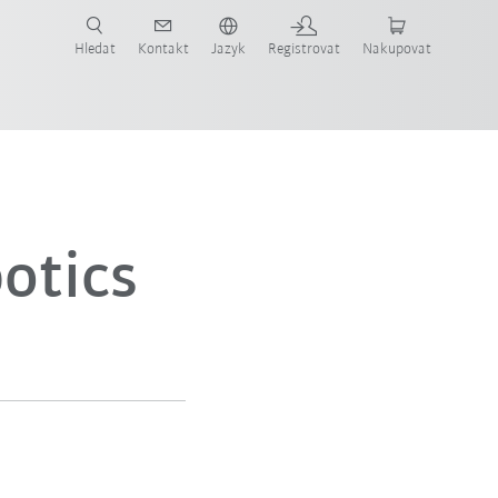
 KUKA případové studie a roboty pro váš obor a požadovanou aplikaci!
em KUKA!
Hledat
Kontakt
Jazyk
Registrovat
Nakupovat
otics