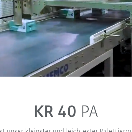
KR 40
PA
st unser kleinster und leichtester Palettierr