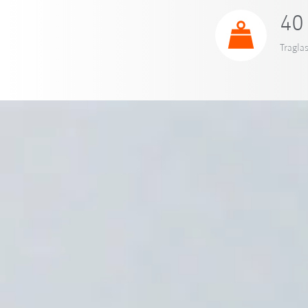
40
Traglas