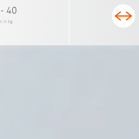
 - 40
t in kg