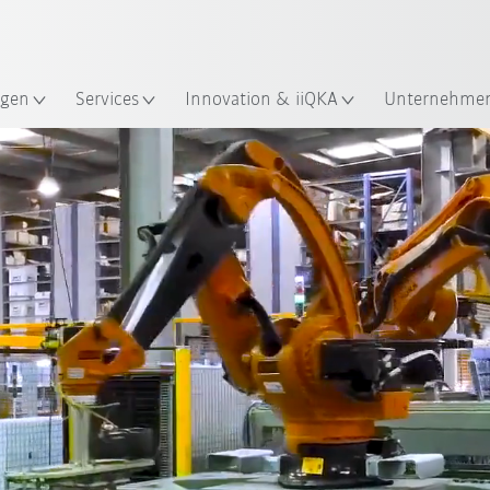
Französisch / French
gen
Services
Innovation & iiQKA
Unternehme
Robotermodelle
Einsatzbereiche