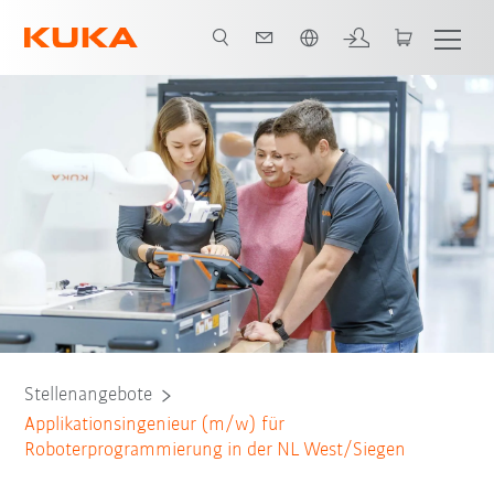
Französisch / French
Stellenangebote
Applikationsingenieur (m/w) für
Roboterprogrammierung in der NL West/Siegen