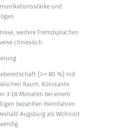
munikationsstärke und
mögen
nisse, weitere Fremdsprachen
weise chinesisch
ierung
ebereitschaft (>= 80 %) mit
päischen Raum. Konstante
on 3-18 Monaten bei einem
äßigen bezahlten Heimfahren
 Deshalb Augsburg als Wohnort
twendig