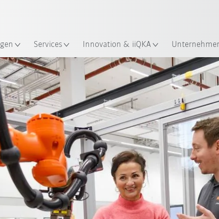
Französisch / French
gen
Services
Innovation & iiQKA
Unternehme