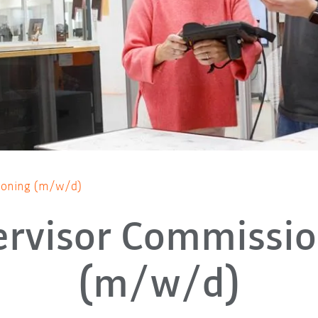
sioning (m/w/d)
ervisor Commissio
(m/w/d)