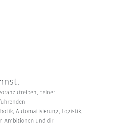
nnst.
oranzutreiben, deiner
 führenden
botik, Automatisierung, Logistik,
en Ambitionen und dir