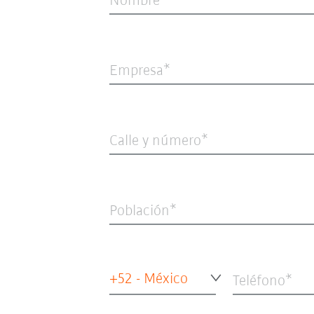
Nombre
Empresa
Calle y número
Población
+52 - México
Teléfono