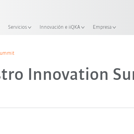
span / Spanish
industria y aplicación
cación
Empieza a investigar con la n
Servicios
Innovación e iiQKA
Empresa
 Summit
stro Innovation S