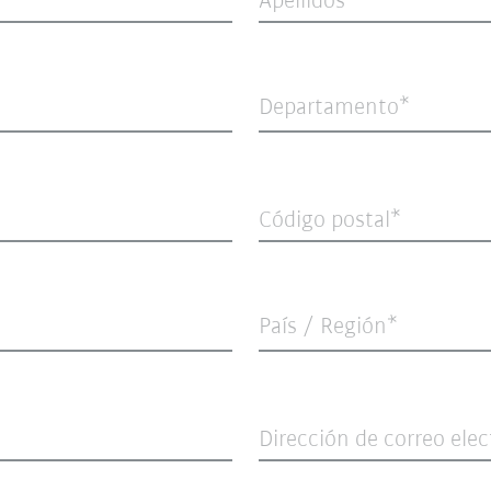
Apellidos
Departamento*
Código postal
País / Región*
Dirección de correo ele