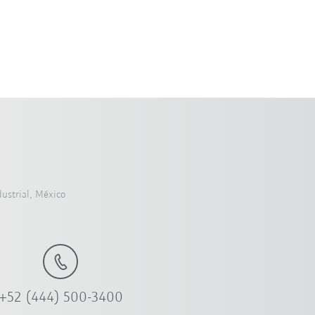
dustrial, México
+52 (444) 500-3400