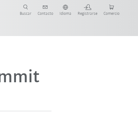
Buscar
Contacto
Idioma
Registrarse
Comercio
ueva Guía de Robots
ummit