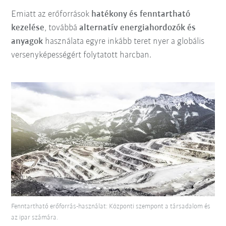
Emiatt az erőforrások
hatékony és fenntartható
kezelése
, továbbá
alternatív energiahordozók és
anyagok
használata egyre inkább teret nyer a globális
versenyképességért folytatott harcban.
Fenntartható erőforrás-használat: Központi szempont a társadalom és
az ipar számára.