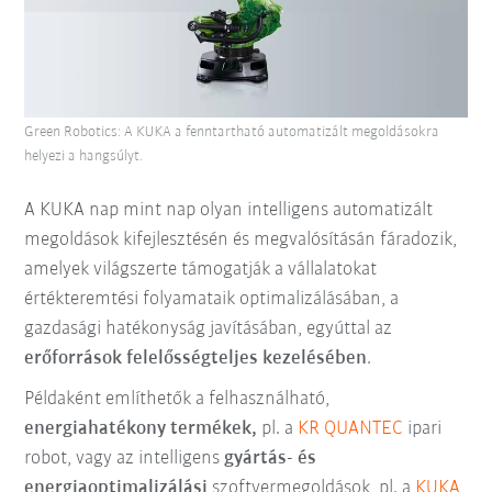
Green Robotics: A KUKA a fenntartható automatizált megoldásokra
helyezi a hangsúlyt.
A KUKA nap mint nap olyan intelligens automatizált
megoldások kifejlesztésén és megvalósításán fáradozik,
amelyek világszerte támogatják a vállalatokat
értékteremtési folyamataik optimalizálásában, a
gazdasági hatékonyság javításában, egyúttal az
erőforrások felelősségteljes kezelésében
.
Példaként említhetők a felhasználható,
energiahatékony termékek,
pl. a
KR QUANTEC
ipari
robot, vagy az intelligens
gyártás- és
energiaoptimalizálási
szoftvermegoldások, pl. a
KUKA