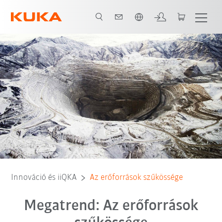
Angol / English
Innováció és iiQKA
Az erőforrások szűkössége
Megatrend: Az erőforrások