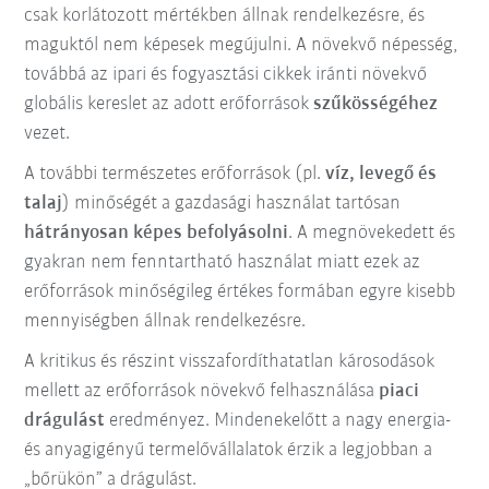
csak korlátozott mértékben állnak rendelkezésre, és
maguktól nem képesek megújulni. A növekvő népesség,
továbbá az ipari és fogyasztási cikkek iránti növekvő
globális kereslet az adott erőforrások
szűkösségéhez
vezet.
A további természetes erőforrások (pl.
víz, levegő és
talaj
) minőségét a gazdasági használat tartósan
hátrányosan képes befolyásolni
. A megnövekedett és
gyakran nem fenntartható használat miatt ezek az
erőforrások minőségileg értékes formában egyre kisebb
mennyiségben állnak rendelkezésre.
A kritikus és részint visszafordíthatatlan károsodások
mellett az erőforrások növekvő felhasználása
piaci
drágulást
eredményez. Mindenekelőtt a nagy energia-
és anyagigényű termelővállalatok érzik a legjobban a
„bőrükön” a drágulást.