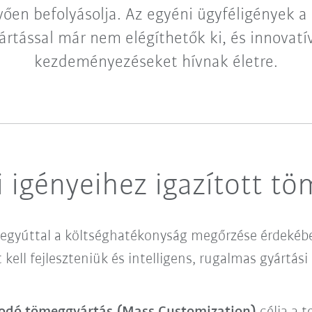
ően befolyásolja. Az egyéni ügyféligények a 
rtással már nem elégíthetők ki, és innovatív
kezdeményezéseket hívnak életre.
i igényeihez igazított t
 egyúttal a költséghatékonyság megőrzése érdekébe
kell fejleszteniük és intelligens, rugalmas gyártási