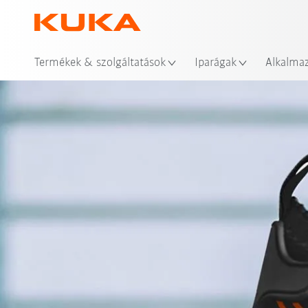
Hel
Termékek & szolgáltatások
Iparágak
Alkalma