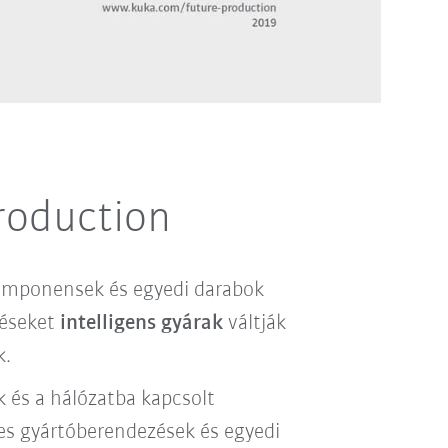
Production
komponensek és egyedi darabok
zéseket
intelligens gyárak
váltják
k.
 és a hálózatba kapcsolt
jes gyártóberendezések és egyedi