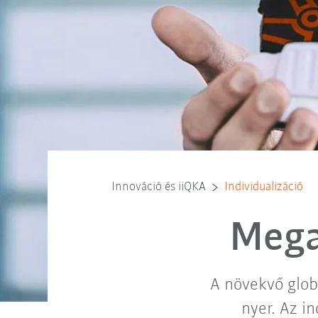
Innováció és iiQKA
Individualizáció
Mega
A növekvő glob
nyer. Az i