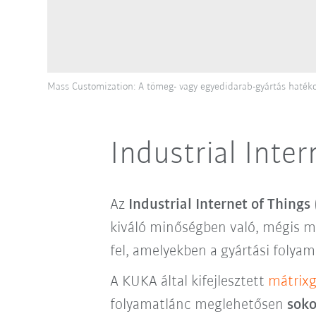
Mass Customization: A tömeg- vagy egyedidarab-gyártás hatékon
Industrial Inte
Az
Industrial Internet of Things 
kiváló minőségben való, mégis me
fel, amelyekben a gyártási folya
A KUKA által kifejlesztett
mátrixg
folyamatlánc meglehetősen
soko