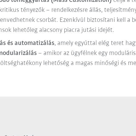
azodó tömeggyártás (Mass Customization)
célja a t
itikus tényezők – rendelkezésre állás, teljesítmén
nvedhetnek csorbát. Ezenkívül biztosítani kell a 
sok lehetőleg alacsony piacra jutási idejét.
ás és automatizálás
, amely egyúttal elég teret ha
modularizálás
– amikor az ügyfélnek egy moduláris 
költséghatékony lehetőség a magas minőségi és men