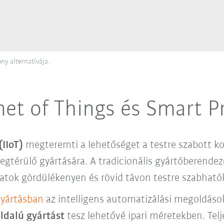
y alternatívája.
rnet of Things és Smart 
(IIoT)
megteremti a lehetőséget a testre szabott 
gtérülő gyártására. A tradicionális gyártóberende
matok gördülékenyen és rövid távon testre szabható
yártásban
az intelligens automatizálási megoldások
ldalú gyártást
tesz lehetővé ipari méretekben. Tel