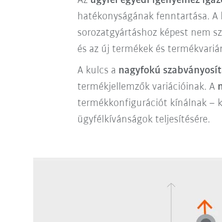
Az
ügyfél egyedi igényeihez ig
hatékonyságának fenntartása. A kr
sorozatgyártáshoz képest nem sze
és az új termékek és termékvarián
A kulcs a
nagyfokú szabványosít
termékjellemzők variációinak. A
termékkonfigurációt kínálnak – 
ügyfélkívánságok teljesítésére.