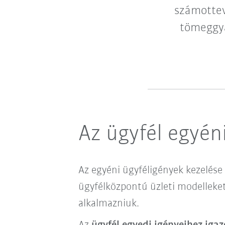
számottev
tömeggyá
Az ügyfél egyén
Az egyéni ügyféligények kezelése
ügyfélközpontú üzleti modelleket 
alkalmazniuk.