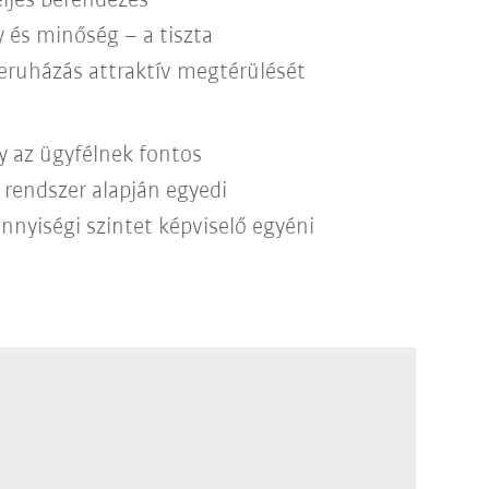
eljes berendezés
y és minőség – a tiszta
beruházás attraktív megtérülését
gy az ügyfélnek fontos
rendszer alapján egyedi
nyiségi szintet képviselő egyéni