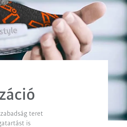
záció
szabadság teret
atartást is