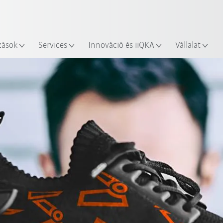
Robot Guide segítségével!
Angol / English
yszín
Ismerje meg a KUKA Robot Gu
zások
Services
Innováció és iiQKA
Vállalat