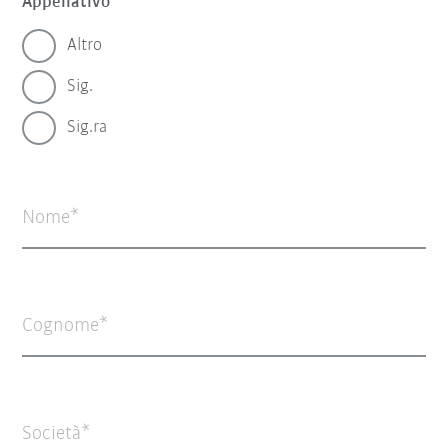
Appellativo
Altro
Sig.
Sig.ra
Nome
Cognome
Società