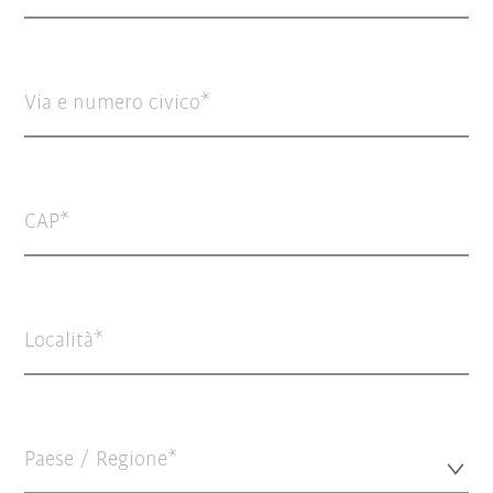
Via e numero civico
CAP
Località
Paese / Regione*