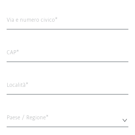
Via e numero civico
CAP
Località
Paese / Regione*