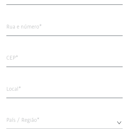
Rua e número
CEP
Local
País / Região*