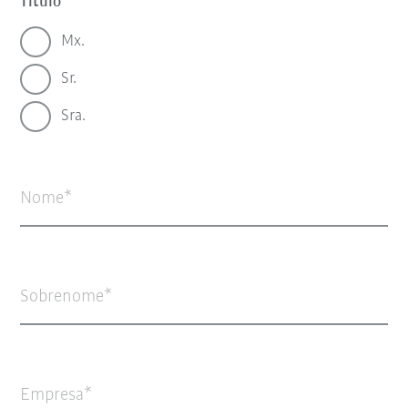
Título
Mx.
Sr.
Sra.
Nome
Sobrenome
Empresa