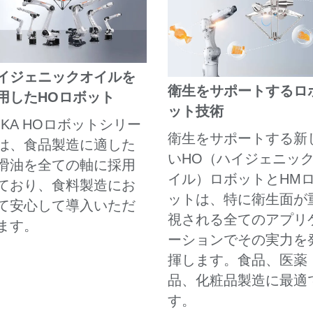
イジェニックオイルを
衛生をサポートするロ
用したHOロボット
ット技術
UKA HOロボットシリー
衛生をサポートする新
は、食品製造に適した
いHO（ハイジェニッ
滑油を全ての軸に採用
イル）ロボットとHM
ており、食料製造にお
ットは、特に衛生面が
て安心して導入いただ
視される全てのアプリ
ます。
ーションでその実力を
揮します。食品、医薬
品、化粧品製造に最適
す。