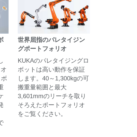
ボ
世界屈指のパレタイジン
グポートフォリオ
し
KUKAのパレタイジングロ
クオ
ボットは高い動作を保証
ロボ
します。40～1,300kgの可
重
搬重量範囲と最大
ケ
3,601mmのリーチを取り
発
そろえたポートフォリオ
をご覧ください。
で