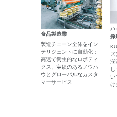
ハ
食品製造業
採
製造チェーン全体をイン
K
テリジェントに自動化：
ズ
高速で衛生的なロボティ
潤
クス、実績のあるノウハ
し
ウとグローバルなカスタ
い
マーサービス
け