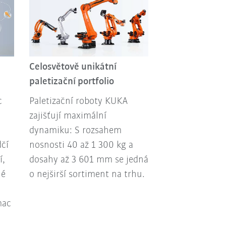
Celosvětově unikátní
paletizační portfolio
c
Paletizační roboty KUKA
zajišťují maximální
dynamiku: S rozsahem
dčí
nosnosti 40 až 1 300 kg a
í,
dosahy až 3 601 mm se jedná
né
o nejširší sortiment na trhu.
mac