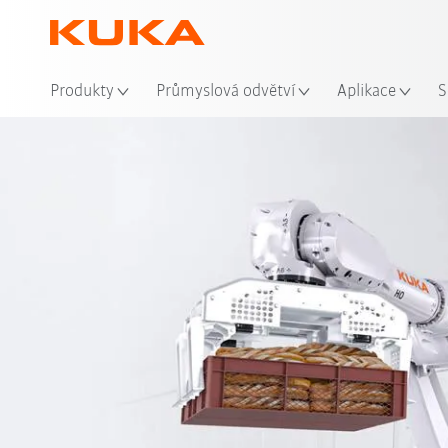
Mís
Produkty
Průmyslová odvětví
Aplikace
S