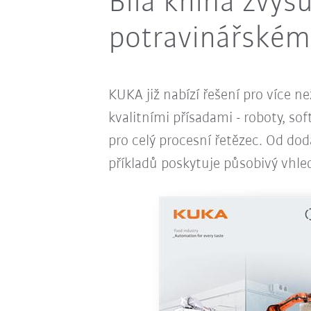
Bílá kniha zvyš
potravinářské
KUKA již nabízí řešení pro více n
kvalitními přísadami - roboty, so
pro celý procesní řetězec. Od do
příkladů poskytuje působivý vhle