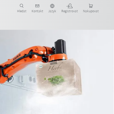
 KUKA případové studie a roboty pro váš obor a požadovanou aplikaci!
em KUKA!
Hledat
Kontakt
Jazyk
Registrovat
Nakupovat