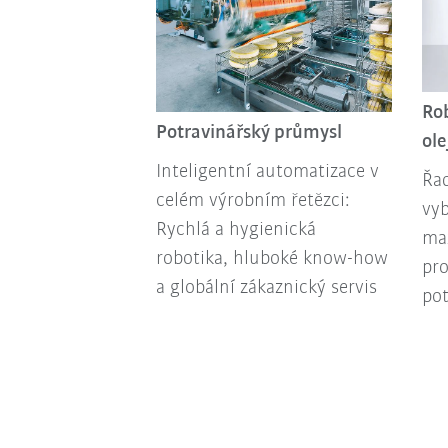
Ro
Potravinářský průmysl
ol
Inteligentní automatizace v
Řa
celém výrobním řetězci:
vy
Rychlá a hygienická
maz
robotika, hluboké know-how
pr
a globální zákaznický servis
pot