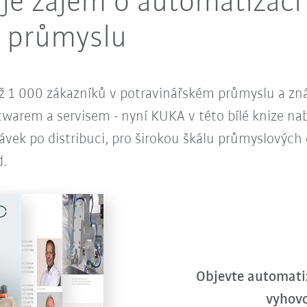
uje zájem o automatizaci
m průmyslu
ež 1 000 zákazníků v potravinářském průmyslu a zná 
ftwarem a servisem - nyní KUKA v této bílé knize n
dávek po distribuci, pro širokou škálu průmyslových
d.
Objevte automati
vyhov