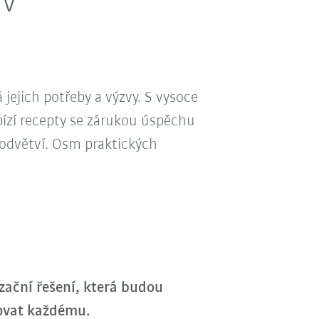
 v
jejich potřeby a výzvy. S vysoce
abízí recepty se zárukou úspěchu
 odvětví. Osm praktických
zační řešení, která budou
ovat každému.