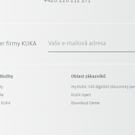
+420 226 212 271
Vaše e-mailová adresa
er firmy KUKA
Služby
Oblast zákazníků
ty
my.KUKA: Váš digitální zákaznický por
ie
KUKA Xpert
y KUKA
Download Center