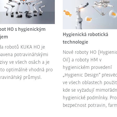
bot HO s hygienickým
Hygienická robotická
ejem
technologie
da robotů KUKA HO je
Nové roboty HO (Hygieni
bavena potravinářskými
Oil) a roboty HM v
ivy ve všech osách a je
hygienickém provedení
oto optimálně vhodná pro
„Hygienic Design“ přesvě
ravinářský průmysl.
ve všech oblastech použit
kde se vyžadují mimořád
hygienické podmínky. Pro
bezpečnost potravin, far