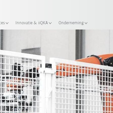
Nederlands / Dutch
ces
Innovatie & iiQKA
Onderneming
Alle systeempartners