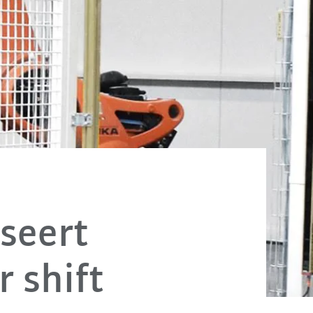
seert
r shift