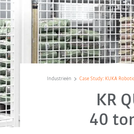
Industrieën
Case Study: KUKA Robotics
KR Q
40 ton