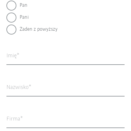
Pan
Pani
Żaden z powyższy
Imię
Nazwisko
Firma