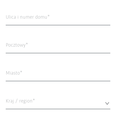
Ulica i numer domu
Pocztowy
Miasto
Kraj / region*