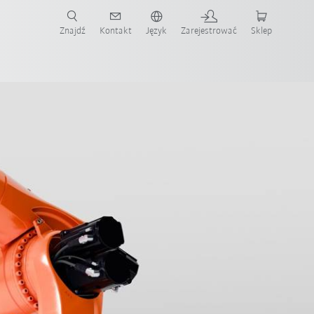
Znajdź
Kontakt
Język
Zarejestrować
Sklep
ż teraz!