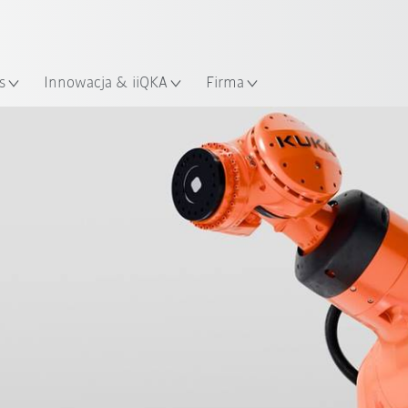
Polski / Polish
KUKA Robot Guide!
lizacja
Odwiedź KUKA Robot Guide ju
s
Innowacja & iiQKA
Firma