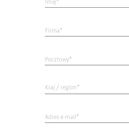
Imię
Firma
Pocztowy
Kraj / region*
Adres e-mail