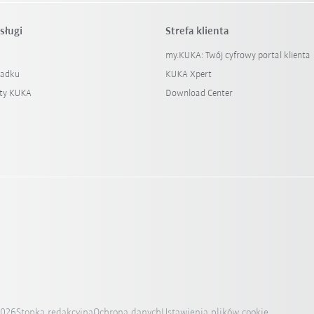
sługi
Strefa klienta
my.KUKA: Twój cyfrowy portal klienta
padku
KUKA Xpert
ty KUKA
Download Center
2026
Stopka redakcyjna
Ochrona danych
Ustawienia plików cookie