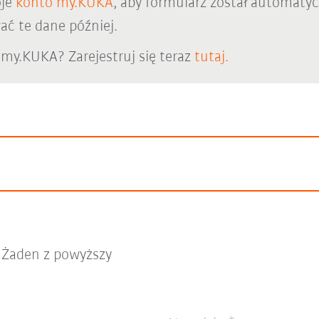
oje
konto my.KUKA
, aby formularz został automaty
ć te dane później.
 my.KUKA? Zarejestruj się teraz
tutaj.
Żaden z powyższy