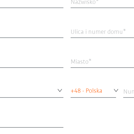
Nazwisko
Ulica i numer domu
Miasto
+48 - Polska
Num