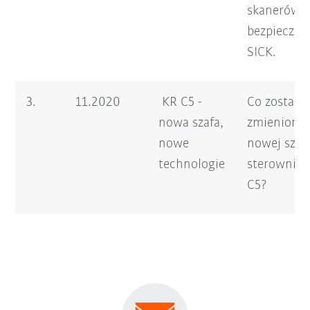
skanerów
bezpieczeń
SICK.
3.
11.2020
KR C5 -
Co zostało
nowa szafa,
zmienione
nowe
nowej szaf
technologie
sterownicz
C5?