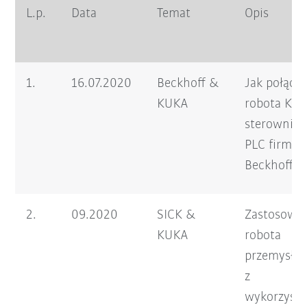
L.p.
Data
Temat
Opis
1.
16.07.2020
Beckhoff &
Jak połącz
KUKA
robota KUK
sterownik
PLC firmy
Beckhoff?
2.
09.2020
SICK &
Zastosowa
KUKA
robota
przemysło
z
wykorzyst