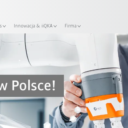
Polski / Polish
KUKA Robot Guide!
lizacja
Odwiedź KUKA Robot Guide ju
s
Innowacja & iiQKA
Firma