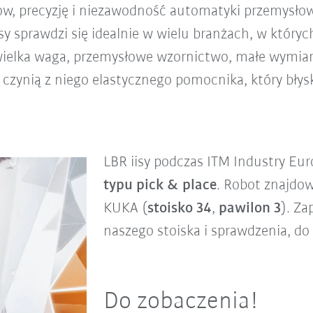
w, precyzję i niezawodność automatyki przemysłowe
isy sprawdzi się idealnie w wielu branżach, w który
iewielka waga, przemysłowe wzornictwo, małe wymiar
a czynią z niego elastycznego pomocnika, który błys
LBR iisy podczas ITM Industry E
typu pick & place
. Robot znajdow
KUKA (
stoisko 34
,
pawilon 3
). Z
naszego stoiska i sprawdzenia, do 
Do zobaczenia!