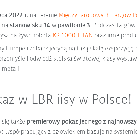
ca 2022 r.
na terenie
Międzynarodowych Targów P
 na
stanowisku 34
w
pawilonie 3
. Podczas Targów
zysz na żywo robota
KR 1000 TITAN
oraz inne produk
y Europe i zobacz jedyną na taką skalę ekspozycję
rzemyśle i odwiedź stoiska światowej klasy wystaw
 metali!
az w LBR iisy w Polsce!
 się także
premierowy pokaz jednego z najnowszy
ot współpracujący z człowiekiem bazuje na systemi