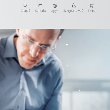
Znajdź
Kontakt
Język
Zarejestrować
Sklep
ż teraz!