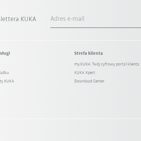
Adres e-mail
slettera KUKA
sługi
Strefa klienta
my.KUKA: Twój cyfrowy portal klienta
padku
KUKA Xpert
ty KUKA
Download Center