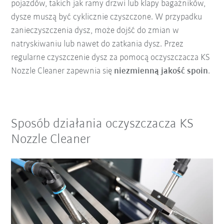
pojazdów, takich jak ramy drzwi lub klapy bagażników,
dysze muszą być cyklicznie czyszczone. W przypadku
zanieczyszczenia dysz, może dojść do zmian w
natryskiwaniu lub nawet do zatkania dysz. Przez
regularne czyszczenie dysz za pomocą oczyszczacza KS
Nozzle Cleaner zapewnia się
niezmienną jakość spoin
.
Sposób działania oczyszczacza KS
Nozzle Cleaner