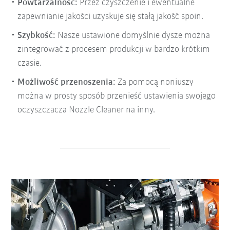
Powtarzalność:
Przez czyszczenie i ewentualne
zapewnianie jakości uzyskuje się stałą jakość spoin.
Szybkość:
Nasze ustawione domyślnie dysze można
zintegrować z procesem produkcji w bardzo krótkim
czasie.
Możliwość przenoszenia:
Za pomocą noniuszy
można w prosty sposób przenieść ustawienia swojego
oczyszczacza Nozzle Cleaner na inny.