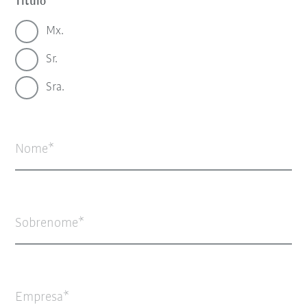
Título
Mx.
Sr.
Sra.
Nome
Sobrenome
Empresa