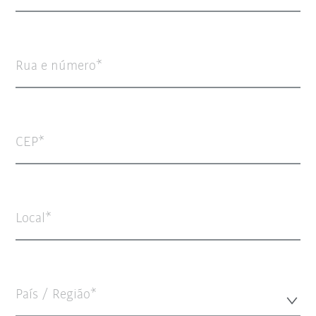
Rua e número
CEP
Local
País / Região*